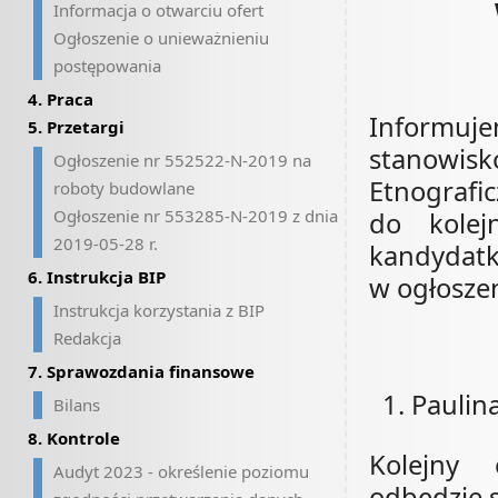
Informacja o otwarciu ofert
Ogłoszenie o unieważnieniu
postępowania
4. Praca
Informuj
5. Przetargi
stanow
Ogłoszenie nr 552522-N-2019 na
Etnografi
roboty budowlane
Ogłoszenie nr 553285-N-2019 z dnia
do kolej
2019-05-28 r.
kandydatk
6. Instrukcja BIP
w ogłosze
Instrukcja korzystania z BIP
Redakcja
7. Sprawozdania finansowe
Paulin
Bilans
8. Kontrole
Kolejny 
Audyt 2023 - określenie poziomu
odbędzie s